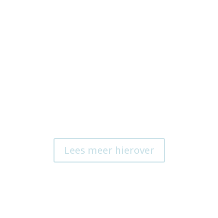
 de Coöperatie Limburgse Zorgboeren 
Lees meer hierover