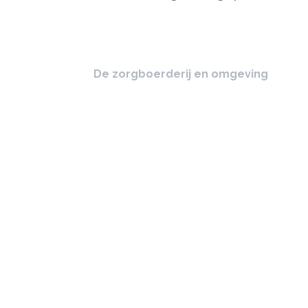
De zorgboerderij en omgeving
Wie kan er bij ons terecht?
Wij zijn aangesloten bij
Erkend Leerbedrijf