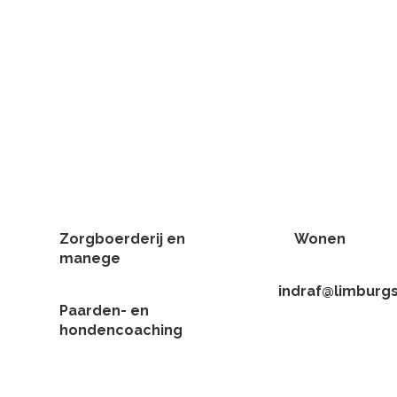
Zorgboerderij en
Wonen
manege
indraf@limburg
Paarden- en
hondencoaching