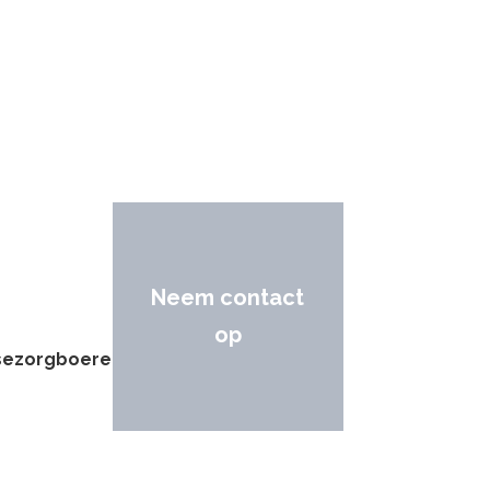
Neem contact
op
sezorgboeren.nl